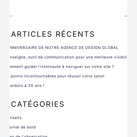
ARTICLES RÉCENTS
L’ANNIVERSAIRE DE NOTRE AGENCE DE DESIGN GLOBAL
L’enseigne, outil de communication pour une meilleure visibilité
Comment guider l’internaute à naviguer sur votre site ?
10 points incontournables pour réussir votre salon
Atlanbois à 30 ans !
CATÉGORIES
Conseils
Tous droits réservés © 2020 UN DES SENS design
Journal de bord
global
- 126-128 Rue Saint Jacques - 49100 Angers
-
Mentions légales
-
Politique de confidentialité
Sens de l'observation