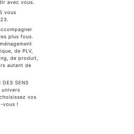
dir avec vous.
S vous
023.
 accompagner
les plus fous.
d’aménagement
ique, de PLV,
ng, de produit,
rs autant de
UN DES SENS
 univers
 choisissez vos
z-vous !