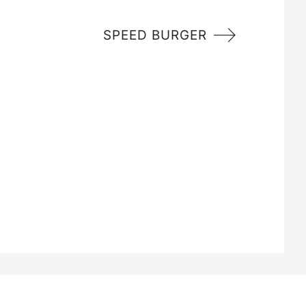
SPEED BURGER
 49100 Angers -
Mentions légales
-