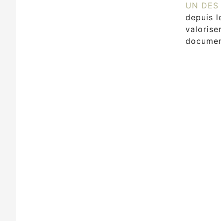
UN DES
depuis l
valorise
document