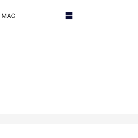
E MAG
DES SENS design global
- 126-128 Rue Saint Jacques -
Politique de confidentialité