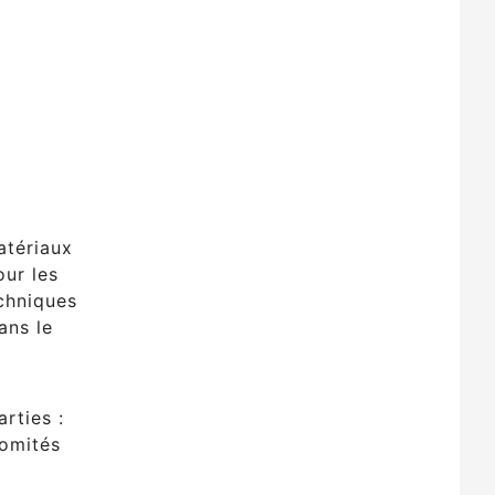
atériaux
our les
echniques
ans le
rties :
comités