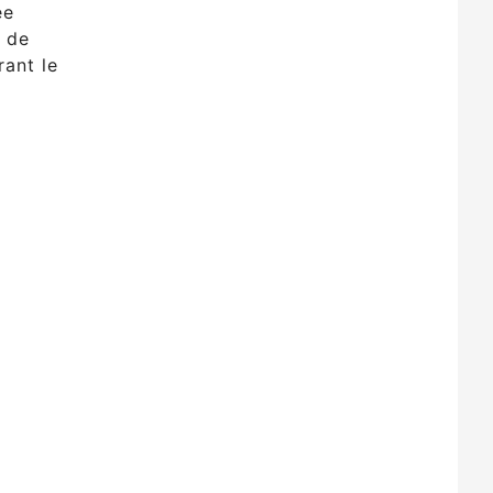
ée
 de
rant le