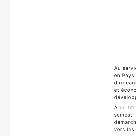
Au servi
en Pays 
dirigean
et écono
dévelop
À ce tit
semestri
démarche
vers les