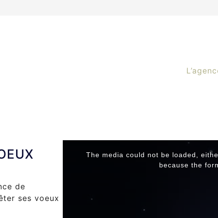
L’agenc
This
VOEUX
The media could not be loaded, eithe
is
because the form
a
modal
nce de
window.
êter ses voeux