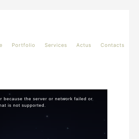
e
Portfolio
Services
Actus
Contacts
r because the server or network failed or
at is not supported.