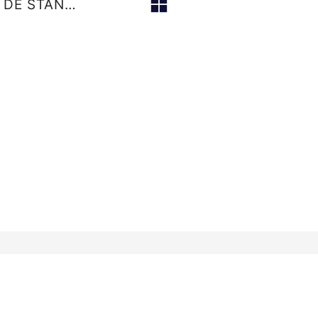
CONCEPTION ET RÉALISATION DE STAND EN BOIS
DES SENS design global
- 126-128 Rue Saint Jacques -
Politique de confidentialité