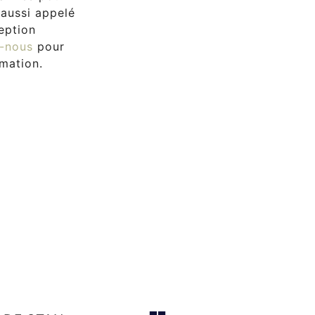
 aussi appelé
eption
-nous
pour
imation.