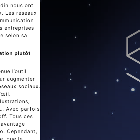
din nous ont
x. Les réseaux
communication
es entreprises
e selon sa
ation plutôt
ue l’outil
our augmenter
réseaux sociaux.
’œil.
ustrations,
s… Avec parfois
off. Tous ces
davantage
to. Cependant,
te, que le