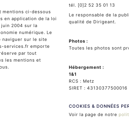
tél. [0]2 52 35 01 13
et mentions ci-dessous
Le responsable de la publ
en application de la loi
qualité de Dirigeant.
juin 2004 sur la
économie numérique. Le
e naviguer sur le site
Photos :
-services.fr emporte
Toutes les photos sont p
réserve par tout
es les mentions et
ous.
Hébergement :
1&1
RCS : Metz
SIRET : 43130377500016
COOKIES & DONNÉES PE
Voir la page de notre
poli